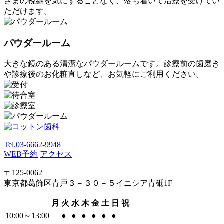
さまの視線を気にすることなく、落ち着いて治療を受けてい
ただけます。
パウダールーム
大きな鏡のある清潔なパウダールームです。診療前の歯磨き
や診療後のお化粧直しなど、お気軽にご利用ください。
Tel.
03-6662-9948
WEB予約
アクセス
〒125-0062
東京都葛飾区青戸３－３０－５イニシア青砥1F
月
火
水
木
金
土
日
祝
10:00～13:00
⏤
●
●
●
●
●
●
⏤