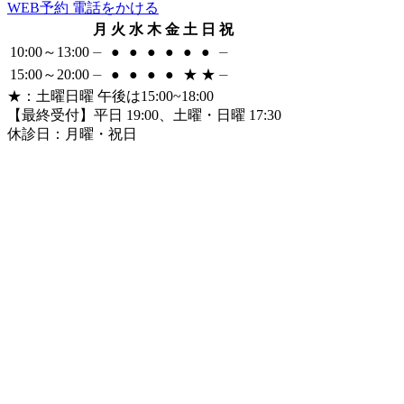
WEB
予約
電話をかける
月
火
水
木
金
土
日
祝
10:00～13:00
⏤
●
●
●
●
●
●
⏤
15:00～20:00
⏤
●
●
●
●
★
★
⏤
★
：土曜日曜 午後は15:00~18:00
【最終受付】平日 19:00、土曜・日曜 17:30
休診日：月曜・祝日